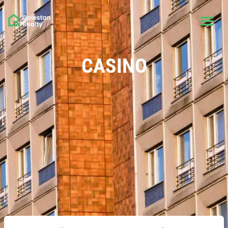
CASINO